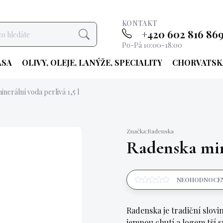
KONTAKT
+420 602 816 86
Hledat
Po-Pá 10:00-18:00
ASA
OLIVY, OLEJE, LANÝŽE, SPECIALITY
CHORVATSK
nerální voda perlivá 1,5 l
Značka:
Radenska
Radenska mine
NEOHODNOCE
Radenska je tradiční slov
jemnou chutí a logem tří sr