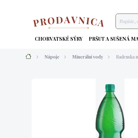
Přejít
na
obsah
CHORVATSKÉ SÝRY
PRŠUT A SUŠENÁ M
Domů
Nápoje
Minerální vody
Radenska mi