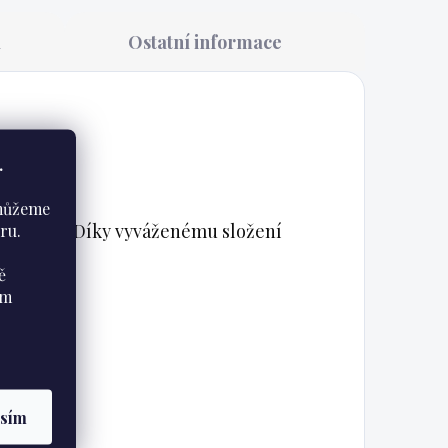
a
Ostatní informace
.
 můžeme
19. století. Díky vyváženému složení
ru.
ě
ám
asím