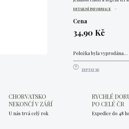
DETAILNÍ INFORMACE
Cena
34,90 Kč
Měrná
cena:
Položka byla vyprodána…
ZEPTAT SE
CHORVATSKO
RYCHLÉ DOR
NEKONČÍ V ZÁŘÍ
PO CELÉ ČR
U nás trvá celý rok
Expedice do 48 h