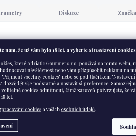
arametry
Diskuze
Značk
e nám​​, že už vám bylo 18 let, a vyberte si nastavení cookies
ookies, které Adriatic Gourmet s.r.o. používá na tomto webu,
e přírodní perlivá minerální voda s tradicí sahající do 
yhodnocovat návštěvnost nebo vám přizpůsobit reklamu na mí
 "Přijmout všechny cookies" nebo se pod tlačítkem "Nastavení
 každodenní pitný režim.
s" dozvědět vše podstatné a nastavit si preference. Samozřejm
 volitelné cookies odmítnout, čímž zároveň potvrzujete, že v
lní voda.
 18 let
.
:
zpracování cookies
a vašich
osobních údajů
.
avení
Souhl
00