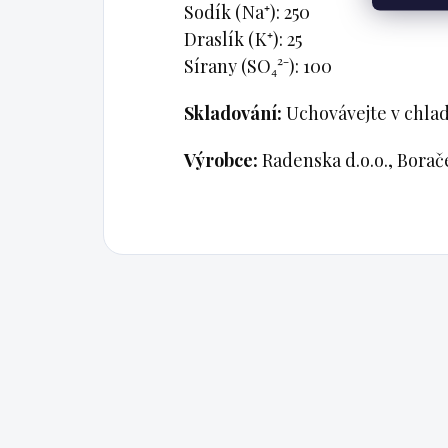
Sodík (Na⁺): 250
Draslík (K⁺): 25
Sírany (SO₄²⁻): 100
Skladování:
Uchovávejte v chlad
Výrobce:
Radenska d.o.o., Borače