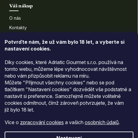
Váš nákup
O nás
Kontakty
Doprava a platba
Potvrďte nám​​, že už vám bylo 18 let, a vyberte si
nastavení cookies.
Informace pro vás
Díky cookies, které Adriatic Gourmet s.r.o. používá na
Všeobecné obchodní podmínky
tomto webu, můžeme lépe vyhodnocovat návštěvnost
nebo vám přizpůsobit reklamu na míru.
Podmínky ochrany osobních údajů
Můžete "Přijmout všechny cookies" nebo se pod
Moje objednávka
tlačítkem "Nastavení cookies" dozvědět vše podstatné a
nastavit si preference. Samozřejmě můžete volitelné
cookies odmítnout, čímž zároveň potvrzujete, že vám
Přijímáme online platby
již
bylo 18 let
.
Více o
zpracování cookies
a vašich
osobních údajů
.