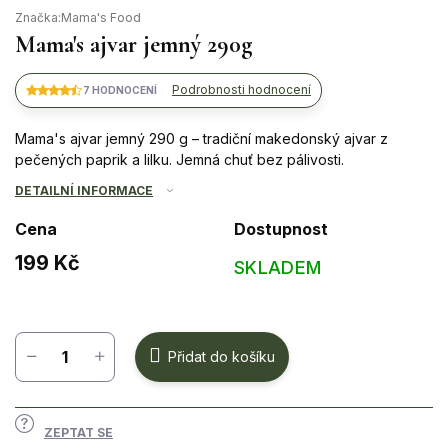
Značka:
Mama's Food
Mama's ajvar jemný 290g
Podrobnosti hodnocení
7 HODNOCENÍ
Mama's ajvar jemný 290 g – tradiční makedonský ajvar z
pečených paprik a lilku. Jemná chuť bez pálivosti.
DETAILNÍ INFORMACE
Cena
Dostupnost
199 Kč
SKLADEM
Měrná
cena:
Přidat do košíku
ZEPTAT SE