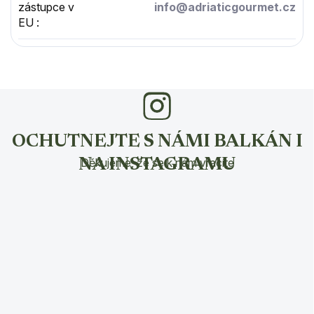
zástupce v
info@adriaticgourmet.cz
EU
:
OCHUTNEJTE S NÁMI BALKÁN I
Děkujeme, že se k nám vracíte
NA INSTAGRAMU