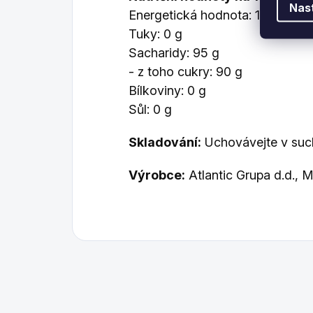
Nas
Energetická hodnota: 1600 kJ /
Tuky: 0 g
Sacharidy: 95 g
- z toho cukry: 90 g
Bílkoviny: 0 g
Sůl: 0 g
Skladování:
Uchovávejte v such
Výrobce:
Atlantic Grupa d.d., 