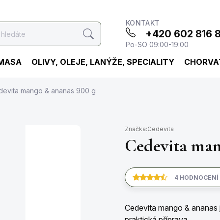
KONTAKT
+420 602 816 
Hledat
Po-SO 09:00-19:00
 MASA
OLIVY, OLEJE, LANÝŽE, SPECIALITY
CHORVA
devita mango & ananas 900 g
Značka:
Cedevita
Cedevita man
4 HODNOCENÍ
Cedevita mango & ananas je
praktická příprava.