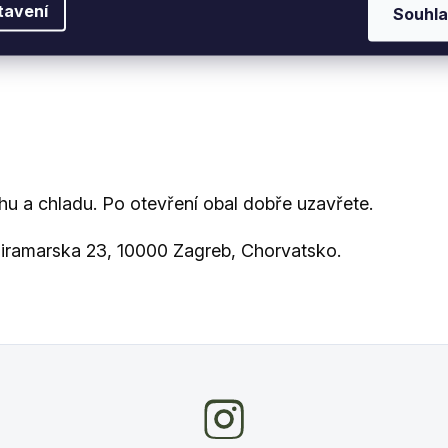
tavení
Souhla
 380 kcal
u a chladu. Po otevření obal dobře uzavřete.
Miramarska 23, 10000 Zagreb, Chorvatsko.