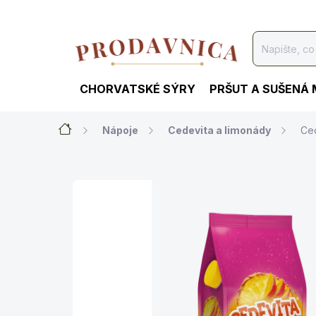
Přejít
na
obsah
CHORVATSKÉ SÝRY
PRŠUT A SUŠENÁ
Domů
Nápoje
Cedevita a limonády
Ce