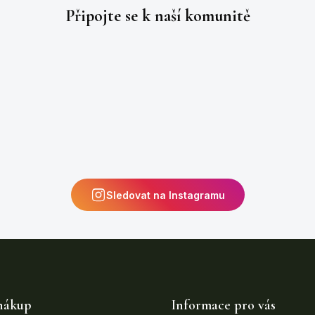
Připojte se k naší
komunitě
Sledovat na Instagramu
nákup
Informace pro vás