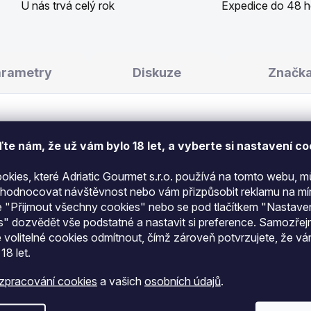
U nás trvá celý rok
Expedice do 48 h
arametry
Diskuze
Značk
te nám​​, že už vám bylo 18 let, a vyberte si nastavení co
ookies, které Adriatic Gourmet s.r.o. používá na tomto webu,
yhodnocovat návštěvnost nebo vám přizpůsobit reklamu na mír
0 g
je instantní nápoj s exotickou chutí manga a anana
 "Přijmout všechny cookies" nebo se pod tlačítkem "Nastave
s" dozvědět vše podstatné a nastavit si preference. Samozře
 volitelné cookies odmítnout, čímž zároveň potvrzujete, že v
 18 let
.
yselina citronová, aroma, regulátory kyselosti, vitamíny
istová), barvivo.
zpracování cookies
a vašich
osobních údajů
.
šku: