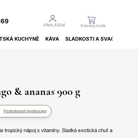
869
NÁKUPNÍ
PŘIHLÁŠENÍ
Prázdný košík
KOŠÍK
TSKÁ KUCHYNĚ
KÁVA
SLADKOSTI A SVAČINY
NÁ
go & ananas 900 g
Podrobnosti hodnocení
 tropický nápoj s vitamíny. Sladká exotická chuť a