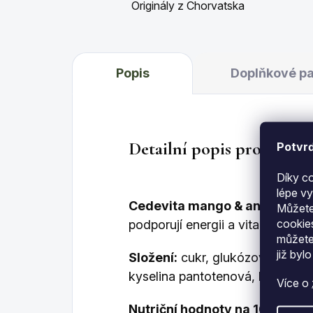
Originály z Chorvatska
Popis
Doplňkové p
Detailní popis produktu
Potvrď
Díky c
lépe v
Cedevita mango & ananas 90
Můžete
cookie
podporují energii a vitalitu.
můžete
již
bylo
Složení:
cukr, glukózový sirup, k
kyselina pantotenová, kyselina l
Více o
Nutriční hodnoty na 100 g prá