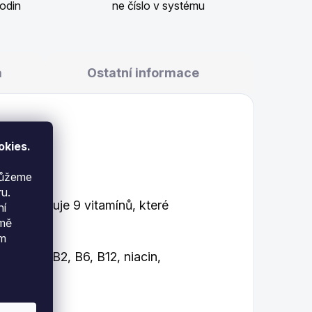
odin
ne číslo v systému
a
Ostatní informace
okies.
 můžeme
u.
su. Obsahuje 9 vitamínů, které
ní
jmě
ám
 (C, B1, B2, B6, B12, niacin,