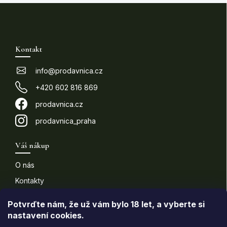
Z
á
p
Kontakt
a
t
info
@
prodavnica.cz
í
+420 602 816 869
prodavnica.cz
prodavnica_praha
Váš nákup
O nás
Kontakty
Doprava a platba
Potvrďte nám​​, že už vám bylo 18 let, a vyberte si
nastavení cookies.
Informace pro vás