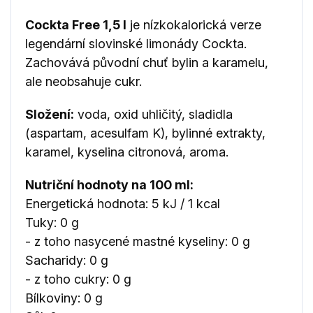
Cockta Free 1,5 l
je nízkokalorická verze
legendární slovinské limonády Cockta.
Zachovává původní chuť bylin a karamelu,
ale neobsahuje cukr.
Složení:
voda, oxid uhličitý, sladidla
(aspartam, acesulfam K), bylinné extrakty,
karamel, kyselina citronová, aroma.
Nutriční hodnoty na 100 ml:
Energetická hodnota: 5 kJ / 1 kcal
Tuky: 0 g
- z toho nasycené mastné kyseliny: 0 g
Sacharidy: 0 g
- z toho cukry: 0 g
Bílkoviny: 0 g