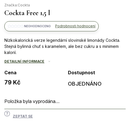
Značka:
Cockta
Cockta Free 1,5 l
Podrobnosti hodnocení
NEOHODNOCENO
Nízkokalorická verze legendární slovinské limonády Cockta.
Stejná bylinná chuť s karamelem, ale bez cukru a s minimem
kalorií.
DETAILNÍ INFORMACE
Cena
Dostupnost
79 Kč
OBJEDNÁNO
Měrná
cena:
Položka byla vyprodána…
ZEPTAT SE