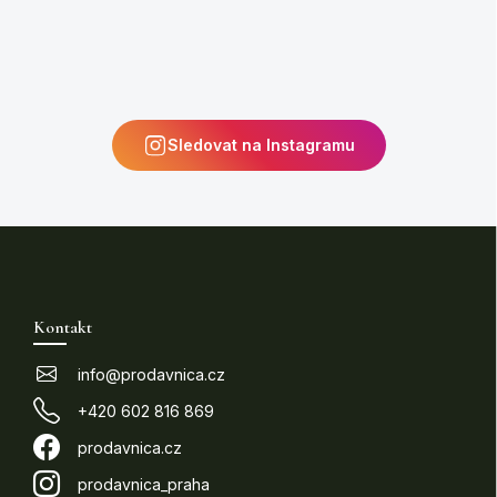
Sledovat na Instagramu
Z
á
p
Kontakt
a
t
info
@
prodavnica.cz
í
+420 602 816 869
prodavnica.cz
prodavnica_praha