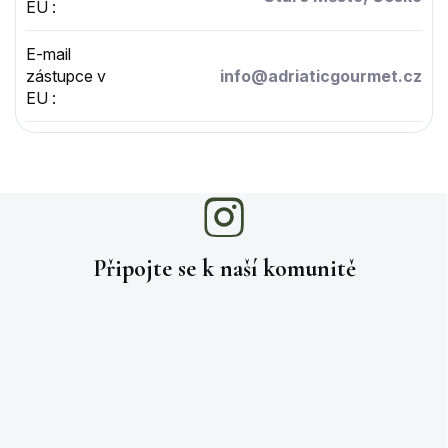
EU
:
E-mail
zástupce v
info@adriaticgourmet.cz
EU
:
Připojte se k naší
komunitě