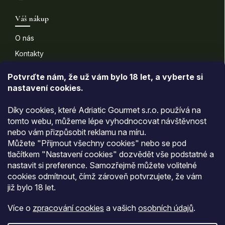
Váš nákup
O nás
Kontakty
Doprava a platba
Potvrďte nám​​, že už vám bylo 18 let, a vyberte si
nastavení cookies.
Informace pro vás
Díky cookies, které Adriatic Gourmet s.r.o. používá na
Všeobecné obchodní podmínky
tomto webu, můžeme lépe vyhodnocovat návštěvnost
nebo vám přizpůsobit reklamu na míru.
Podmínky ochrany osobních údajů
Můžete "Přijmout všechny cookies" nebo se pod
Moje objednávka
tlačítkem "Nastavení cookies" dozvědět vše podstatné a
nastavit si preference. Samozřejmě můžete volitelné
cookies odmítnout, čímž zároveň potvrzujete, že vám
Přijímáme online platby
již
bylo 18 let
.
Více o
zpracování cookies
a vašich
osobních údajů
.