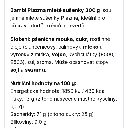
Bambi Plazma mleté sušenky 300 g
jsou
jemně mleté sušenky Plazma, ideální pro
přípravu dortů, krémů a dezertů.
Složení:
pšeničná mouka
,
cukr
, rostlinné
oleje (slunečnicový, palmový),
mléko
a
výrobky z mléka,
vejce
, kypřicí látky (E500,
E503), sůl, aroma. Může obsahovat stopy
soji
a
sezamu
.
Nutriční hodnoty na 100 g:
Energetická hodnota: 1850 kJ / 439 kcal
Tuky: 13 g (z toho nasycené mastné kyseliny:
6,5 g)
Sacharidy: 71 g (z toho cukry: 25 g)
Bílkoviny: 9,0 g