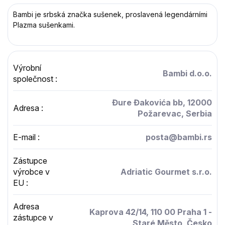
Bambi je srbská značka sušenek, proslavená legendárními
Plazma sušenkami.
Výrobní
Bambi d.o.o.
společnost
:
Đure Đakovića bb, 12000
Adresa
:
Požarevac, Serbia
E-mail
:
posta@bambi.rs
Zástupce
výrobce v
Adriatic Gourmet s.r.o.
EU
:
Adresa
Kaprova 42/14, 110 00 Praha 1 -
zástupce v
Staré Město, Česko