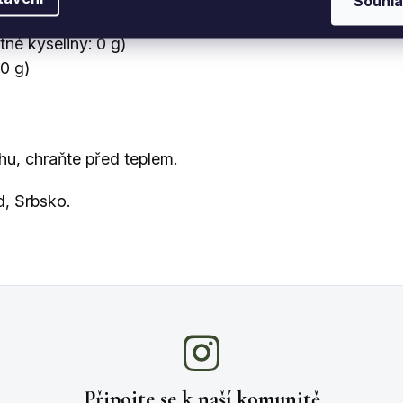
Souhla
 400 kcal
né kyseliny: 0 g)
0 g)
u, chraňte před teplem.
d, Srbsko.
Připojte se k naší
komunitě