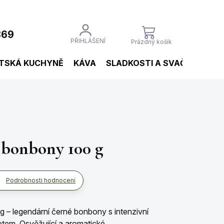
869
NÁKUPNÍ
PŘIHLÁŠENÍ
Prázdný košík
KOŠÍK
TSKÁ KUCHYNĚ
KÁVA
SLADKOSTI A SVAČINY
NÁ
 bonbony 100 g
Podrobnosti hodnocení
 – legendární černé bonbony s intenzivní
ptem. Osvěžující a aromatické.