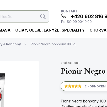
KONTAKT
+420 602 816 
Hledat
Po-SO 09:00-19:00
 MASA
OLIVY, OLEJE, LANÝŽE, SPECIALITY
CHORVA
ky a bonbóny
Pionir Negro bonbony 100 g
Značka:
Pionir
Pionir Negro
2 HODNOCENÍ
Pionir Negro bonbony 100 g
lékořicovou chutí a eukaly