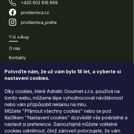
+420 602 816 869
prodavnica.cz
prodavnica_praha
Váš nákup
O nás
Kontakty
Doprava a platba
Potvrďte nám​​, že už vám bylo 18 let, a vyberte si
nastavení cookies.
Informace pro vás
Díky cookies, které Adriatic Gourmet s.r.o. používá na
Všeobecné obchodní podmínky
tomto webu, můžeme lépe vyhodnocovat návštěvnost
nebo vám přizpůsobit reklamu na míru.
Podmínky ochrany osobních údajů
Můžete "Přijmout všechny cookies" nebo se pod
Moje objednávka
tlačítkem "Nastavení cookies" dozvědět vše podstatné a
nastavit si preference. Samozřejmě můžete volitelné
cookies odmítnout, čímž zároveň potvrzujete, že vám
Přijímáme online platby