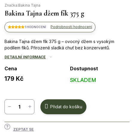
Značka:
Bakina Tajna
Bakina Tajna džem fík 375 g
Podrobnosti hodnocení
1 HODNOCENÍ
Bakina Tajna džem fík 375 g – ovocný džem s vysokým
podílem fíků. Přirozeně sladká chuť bez konzervantů.
DETAILNÍ INFORMACE
Cena
Dostupnost
179 Kč
SKLADEM
Měrná
cena:
Přidat do košíku
ZEPTAT SE