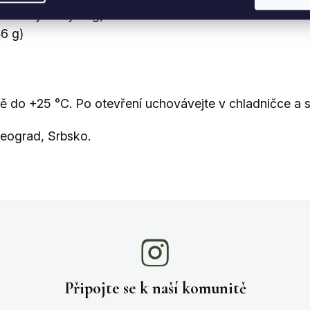
stné kyseliny: 0 g)
46 g)
tě do +25 °C. Po otevření uchovávejte v chladničce a 
Beograd, Srbsko.
Připojte se k naší
komunitě