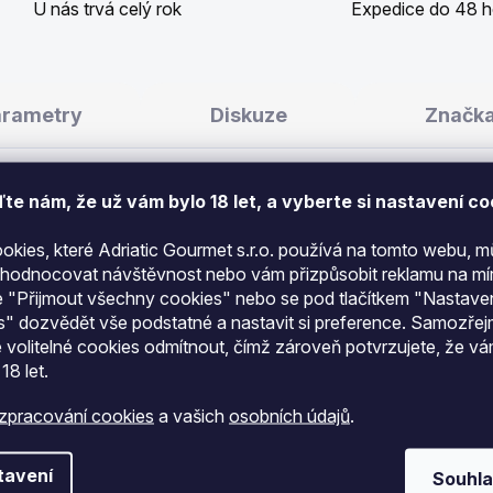
U nás trvá celý rok
Expedice do 48 h
arametry
Diskuze
Značk
te nám​​, že už vám bylo 18 let, a vyberte si nastavení co
ookies, které Adriatic Gourmet s.r.o. používá na tomto webu,
yhodnocovat návštěvnost nebo vám přizpůsobit reklamu na mír
 "Přijmout všechny cookies" nebo se pod tlačítkem "Nastave
s" dozvědět vše podstatné a nastavit si preference. Samozře
 375 g
je džem s výraznou citrusovou chutí z čerstvý
 volitelné cookies odmítnout, čímž zároveň potvrzujete, že v
řísad. Skvělý na snídani, do pečiva i na dezerty.
 18 let
.
egulátor kyselosti (kyselina citronová). Bez přidanýc
zpracování cookies
a vašich
osobních údajů
.
tavení
Souhla
93 kcal