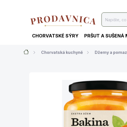
Přejít
na
obsah
CHORVATSKÉ SÝRY
PRŠUT A SUŠENÁ
Domů
Chorvatská kuchyně
Džemy a pomaz