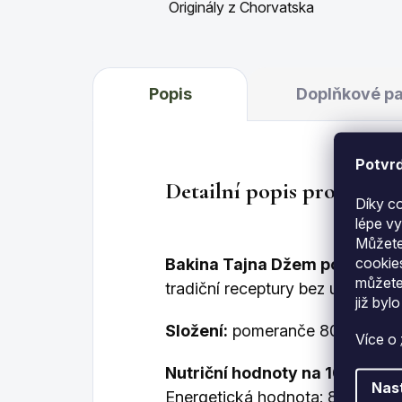
Originály z Chorvatska
Popis
Doplňkové p
Potvrď
Detailní popis produktu
Díky c
lépe v
Můžete
cookie
Bakina Tajna Džem pomeranč
můžete
tradiční receptury bez umělých p
již
bylo
Složení:
pomeranče 80 %, cukr, r
Více o
Nutriční hodnoty na 100 g:
Nas
Energetická hodnota: 822 kJ / 1