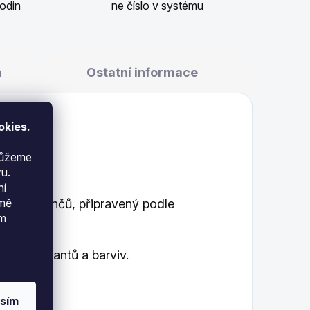
odin
ne číslo v systému
a
Ostatní informace
okies.
 můžeme
u.
ní
jmě
ch pomerančů, připravený podle
ám
h konzervantů a barviv.
sím