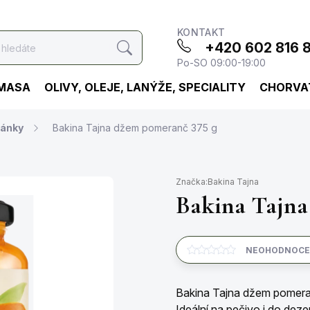
KONTAKT
+420 602 816 
Hledat
Po-SO 09:00-19:00
 MASA
OLIVY, OLEJE, LANÝŽE, SPECIALITY
CHORVA
ánky
Bakina Tajna džem pomeranč 375 g
Značka:
Bakina Tajna
Bakina Tajna
NEOHODNOC
Bakina Tajna džem pomeran
Ideální na pečivo i do deze