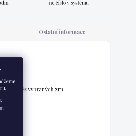
odin
ne číslo v systému
a
Ostatní informace
.
 můžeme
ru.
pěnou. Směs vybraných zrn
ě
ám
 cukru.