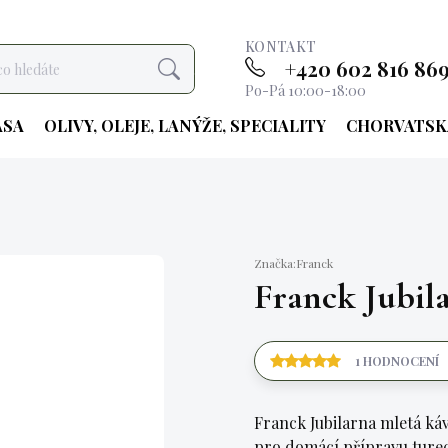
KONTAKT
+420 602 816 86
Hledat
Po-Pá 10:00-18:00
ASA
OLIVY, OLEJE, LANÝŽE, SPECIALITY
CHORVATSK
Značka:
Franck
Franck Jubila
1 HODNOCENÍ
Franck Jubilarna mletá ká
pro domácí přípravu tureck