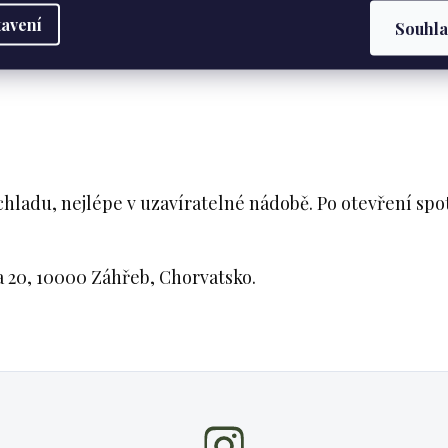
avení
Souhl
ny: 0 g
hladu, nejlépe v uzavíratelné nádobě. Po otevření spot
 20, 10000 Záhřeb, Chorvatsko.