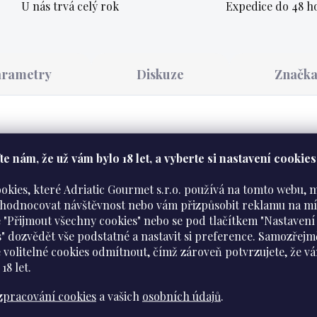
U nás trvá celý rok
Expedice do 48 h
arametry
Diskuze
Značk
e nám​​, že už vám bylo 18 let, a vyberte si nastavení cookies
ookies, které Adriatic Gourmet s.r.o. používá na tomto webu,
yhodnocovat návštěvnost nebo vám přizpůsobit reklamu na mí
0 g
– klasická mletá káva s výrazným aroma a jemnou 
 "Přijmout všechny cookies" nebo se pod tlačítkem "Nastavení
každou příležitost.
s" dozvědět vše podstatné a nastavit si preference. Samozřejm
 volitelné cookies odmítnout, čímž zároveň potvrzujete, že v
a (Arabica a Robusta). Bez přidaných látek, lepku nebo
 18 let
.
zpracování cookies
a vašich
osobních údajů
.