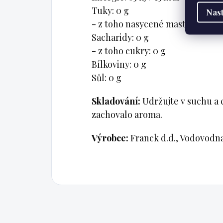
Tuky: 0 g
Nast
- z toho nasycené mastné kyseli
Sacharidy: 0 g
- z toho cukry: 0 g
Bílkoviny: 0 g
Sůl: 0 g
Skladování:
Udržujte v suchu a c
zachovalo aroma.
Výrobce:
Franck d.d., Vodovodna