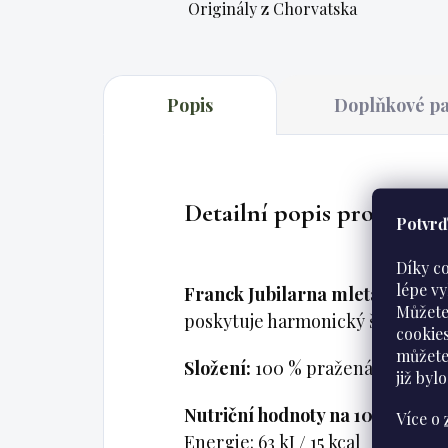
Originály z Chorvatska
Popis
Doplňkové p
Detailní popis produktu
Potvrďt
Díky c
lépe v
Franck Jubilarna mletá káva 25
Můžete
poskytuje harmonický šálek pro 
cookie
můžete
Složení:
100 % pražená mletá káv
již
bylo
Nutriční hodnoty na 100 g:
Více o
Energie: 63 kJ / 15 kcal