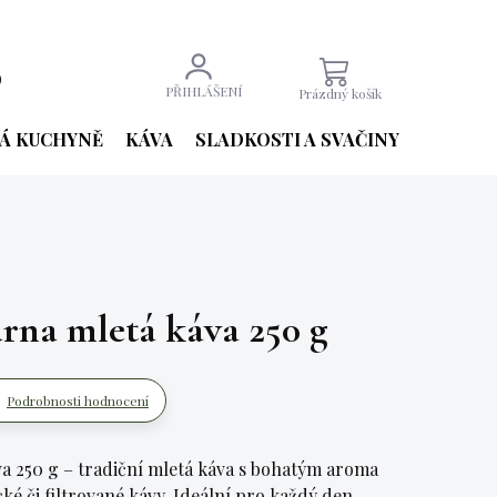
9
NÁKUPNÍ
PŘIHLÁŠENÍ
Prázdný košík
KOŠÍK
Á KUCHYNĚ
KÁVA
SLADKOSTI A SVAČINY
NÁPOJE
rna mletá káva 250 g
Podrobnosti hodnocení
va 250 g – tradiční mletá káva s bohatým aroma
é či filtrované kávy. Ideální pro každý den.