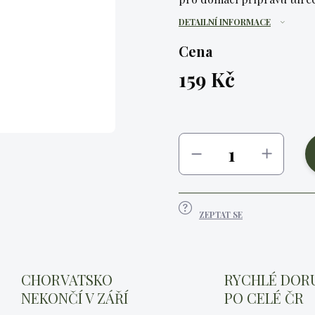
DETAILNÍ INFORMACE
Cena
159 Kč
Měrná
cena:
ZEPTAT SE
CHORVATSKO
RYCHLÉ DOR
NEKONČÍ V ZÁŘÍ
PO CELÉ ČR