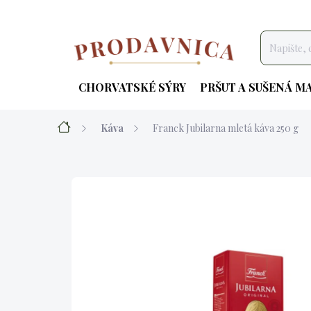
Přejít
na
obsah
CHORVATSKÉ SÝRY
PRŠUT A SUŠENÁ M
Domů
Káva
Franck Jubilarna mletá káva 250 g