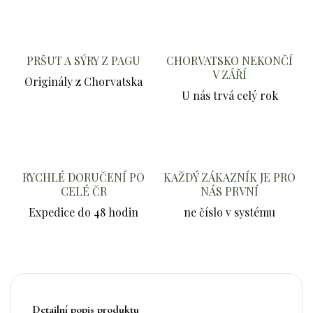
PRŠUT A SÝRY Z PAGU
CHORVATSKO NEKONČÍ
V ZÁŘÍ
Originály z Chorvatska
U nás trvá celý rok
RYCHLÉ DORUČENÍ PO
KAŽDÝ ZÁKAZNÍK JE PRO
CELÉ ČR
NÁS PRVNÍ
Expedice do 48 hodin
ne číslo v systému
Detailní popis produktu