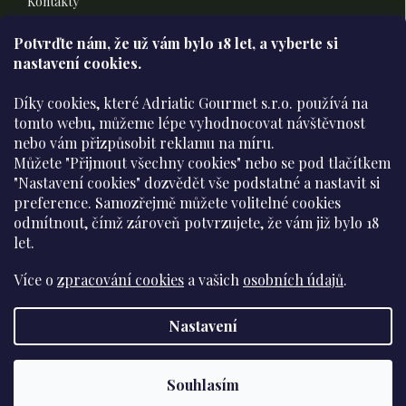
Kontakty
Doprava a platba
Potvrďte nám​​, že už vám bylo 18 let, a vyberte si
nastavení cookies.
Informace pro vás
Díky cookies, které Adriatic Gourmet s.r.o. používá na
Všeobecné obchodní podmínky
tomto webu, můžeme lépe vyhodnocovat návštěvnost
nebo vám přizpůsobit reklamu na míru.
Podmínky ochrany osobních údajů
Můžete "Přijmout všechny cookies" nebo se pod tlačítkem
Moje objednávka
"Nastavení cookies" dozvědět vše podstatné a nastavit si
preference. Samozřejmě můžete volitelné cookies
odmítnout, čímž zároveň potvrzujete, že vám již
bylo 18
Přijímáme online platby
let
.
Více o
zpracování cookies
a vašich
osobních údajů
.
Nastavení
Copyright 2026
Prodavnica
. Všechna práva vyhrazena.
Upravit
Doprava zdarma od 1 500 Kč · Expedice do 24 hodin ·
Souhlasím
nastavení cookies
Prémiové delikatesy přímo od výrobců