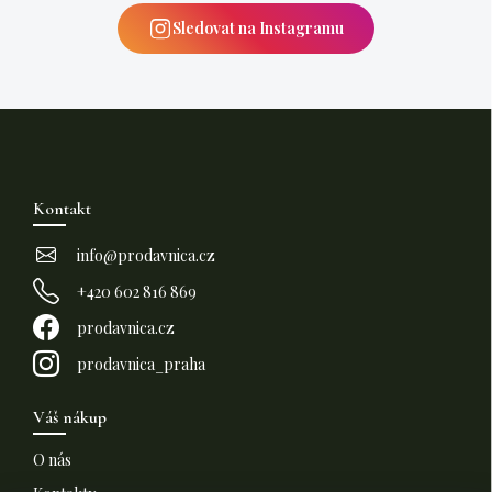
Sledovat na Instagramu
Z
á
p
Kontakt
a
t
info
@
prodavnica.cz
í
+420 602 816 869
prodavnica.cz
prodavnica_praha
Váš nákup
O nás