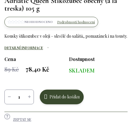
Adriatic Queen Štikozubec obecný (a la
treska) 105 g
Podrobnosti hodnocení
NEOHODNOCENO
Kousky štikozubce v oleji – skvělé do salátů, pomazánek i na tousty.
DETAILNÍ INFORMACE
Cena
Dostupnost
89 Kč
78,40 Kč
SKLADEM
Měrná
cena:
Přidat do košíku
ZEPTAT SE