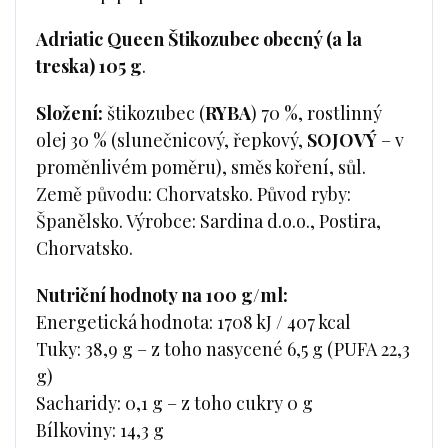
Adriatic Queen Štikozubec obecný (a la
treska) 105 g
.
Složení:
štikozubec (
RYBA
) 70 %, rostlinný
olej 30 % (slunečnicový, řepkový,
SOJOVÝ
– v
proměnlivém poměru), směs koření, sůl.
Země původu: Chorvatsko. Původ ryby:
Španělsko. Výrobce: Sardina d.o.o., Postira,
Chorvatsko.
Nutriční hodnoty na 100 g/ml:
Energetická hodnota: 1708 kJ / 407 kcal
Tuky: 38,9 g – z toho nasycené 6,5 g (PUFA 22,3
g)
Sacharidy: 0,1 g – z toho cukry 0 g
Bílkoviny: 14,3 g