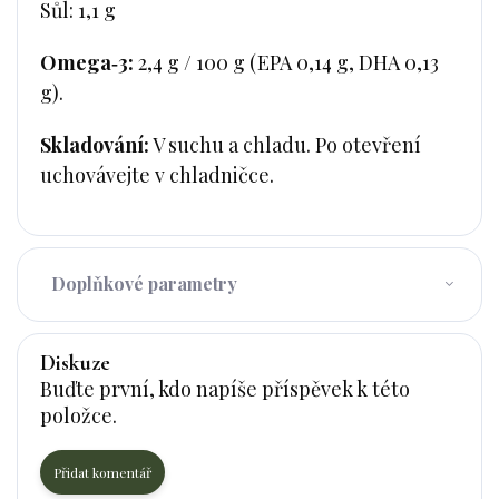
Sůl: 1,1 g
Omega‑3:
2,4 g / 100 g (EPA 0,14 g, DHA 0,13
g).
Skladování:
V suchu a chladu. Po otevření
uchovávejte v chladničce.
Doplňkové parametry
Diskuze
Buďte první, kdo napíše příspěvek k této
položce.
Přidat komentář