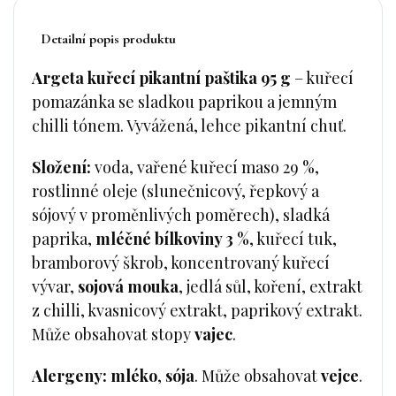
Detailní popis produktu
Argeta kuřecí pikantní paštika 95 g
– kuřecí
pomazánka se sladkou paprikou a jemným
chilli tónem. Vyvážená, lehce pikantní chuť.
Složení:
voda, vařené kuřecí maso 29 %,
rostlinné oleje (slunečnicový, řepkový a
sójový v proměnlivých poměrech), sladká
paprika,
mléčné bílkoviny 3 %
, kuřecí tuk,
bramborový škrob, koncentrovaný kuřecí
vývar,
sojová mouka
, jedlá sůl, koření, extrakt
z chilli, kvasnicový extrakt, paprikový extrakt.
Může obsahovat stopy
vajec
.
Alergeny:
mléko
,
sója
. Může obsahovat
vejce
.