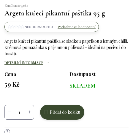
Značka:
Argeta
Argeta kuřecí pikantní paštika 95 g
Podrobnosti hodnocení
NEOHODNOCENO
Argeta kuřecí pikantní paštika se sladkou paprikou a jemným chilli.
Krémová pomazánka s příjemnou pálivostí – ideální na pečivo i do
toastů.
DETAILNÍ INFORMACE
Cena
Dostupnost
59 Kč
SKLADEM
Měrná
cena:
Přidat do košíku