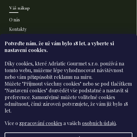
Váš nákup
O nás
Kontakty
Doprava a platba
Potvrďte nám​​, že už vám bylo 18 let, a vyberte si
nastavení cookies.
Informace pro vás
Díky cookies, které Adriatic Gourmet s.r.o. používá na
Všeobecné obchodní podmínky
tomto webu, můžeme lépe vyhodnocovat návštěvnost
nebo vám přizpůsobit reklamu na míru.
Podmínky ochrany osobních údajů
Můžete "Přijmout všechny cookies" nebo se pod tlačítkem
Moje objednávka
"Nastavení cookies" dozvědět vše podstatné a nastavit si
preference. Samozřejmě můžete volitelné cookies
odmítnout, čímž zároveň potvrzujete, že vám již
bylo 18
Přijímáme online platby
let
.
Více o
zpracování cookies
a vašich
osobních údajů
.