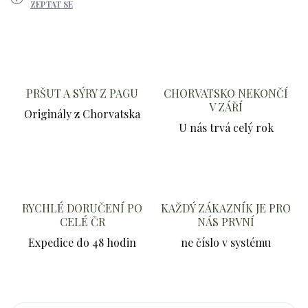
ZEPTAT SE
PRŠUT A SÝRY Z PAGU
CHORVATSKO NEKONČÍ
V ZÁŘÍ
Originály z Chorvatska
U nás trvá celý rok
RYCHLÉ DORUČENÍ PO
KAŽDÝ ZÁKAZNÍK JE PRO
CELÉ ČR
NÁS PRVNÍ
Expedice do 48 hodin
ne číslo v systému