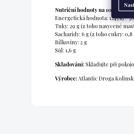
Nast
Nutriční hodnoty na 100 g:
Energetická hodnota: 1245 kJ / 30
Tuky: 29 g (z toho nasycené mast
Sacharidy: 6 g (z toho cukry: 0,8
Bílkoviny: 2 g
Sůl: 1,6 g
Skladování:
Skladujte při pokojo
Výrobce:
Atlantic Droga Kolinska