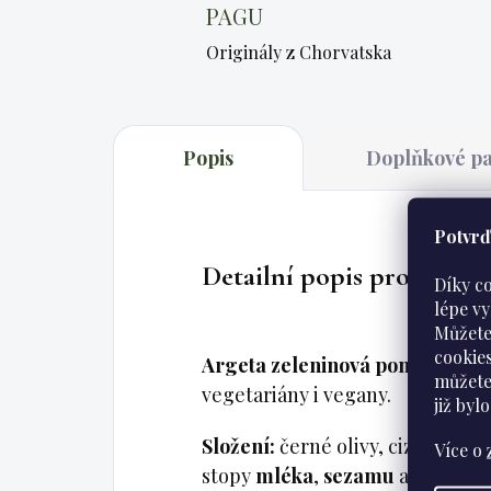
PAGU
Originály z Chorvatska
Popis
Doplňkové p
Potvrďt
Detailní popis produktu
Díky c
lépe v
Můžete
cookie
Argeta zeleninová pomazánka č
můžete
vegetariány i vegany.
již
bylo
Složení:
černé olivy, cizrna, ros
Více o
stopy
mléka
,
sezamu
a
vajec
.