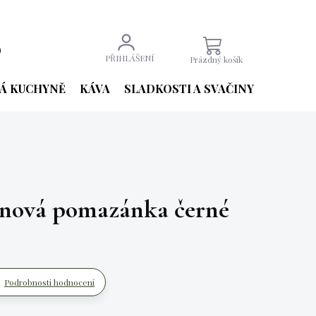
9
NÁKUPNÍ
PŘIHLÁŠENÍ
Prázdný košík
KOŠÍK
Á KUCHYNĚ
KÁVA
SLADKOSTI A SVAČINY
NÁPOJE
inová pomazánka černé
Podrobnosti hodnocení