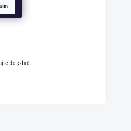
asím
jte do 3 dnů.