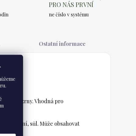
PRO NÁS PRVNÍ
odin
ne číslo v systému
a
Ostatní informace
.
 můžeme
ru.
ě
oliv a cizrny. Vhodná pro
ám
šťáva, koření, sůl. Může obsahovat