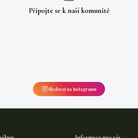
Připojte se k naší
komunitě
Sledovat na Instagramu
nákup
Informace pro vás