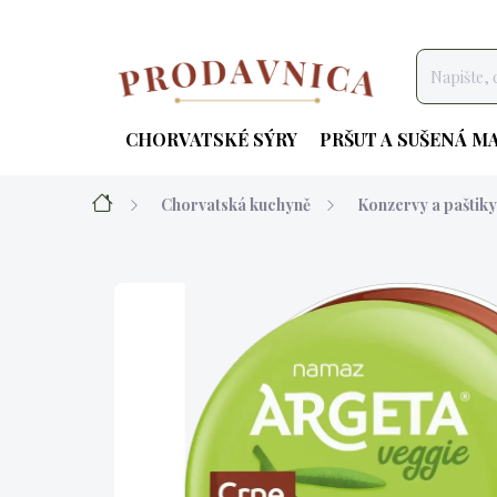
Přejít
na
obsah
CHORVATSKÉ SÝRY
PRŠUT A SUŠENÁ M
Domů
Chorvatská kuchyně
Konzervy a paštiky