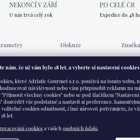
NEKONČÍ V ZÁŘÍ
PO CELÉ ČR
U nás trvá celý rok
Expedice do 48 h
arametry
Diskuze
Značk
e nám​​, že už vám bylo 18 let, a vyberte si nastavení cookies
ookies, které Adriatic Gourmet s.r.o. používá na tomto webu,
yhodnocovat návštěvnost nebo vám přizpůsobit reklamu na mí
 "Přijmout všechny cookies" nebo se pod tlačítkem "Nastavení
s" dozvědět vše podstatné a nastavit si preference. Samozřejm
erné olivy 95 g
je pomazánka s výraznou chutí černých 
 volitelné cookies odmítnout, čímž zároveň potvrzujete, že v
 18 let
.
tlinné oleje (slunečnicový, řepkový,
sójový
), citronová 
zpracování cookies
a vašich
osobních údajů
.