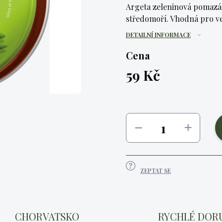
Argeta zeleninová pomazán
středomoří. Vhodná pro ve
DETAILNÍ INFORMACE
Cena
59 Kč
Měrná
cena:
ZEPTAT SE
CHORVATSKO
RYCHLÉ DOR