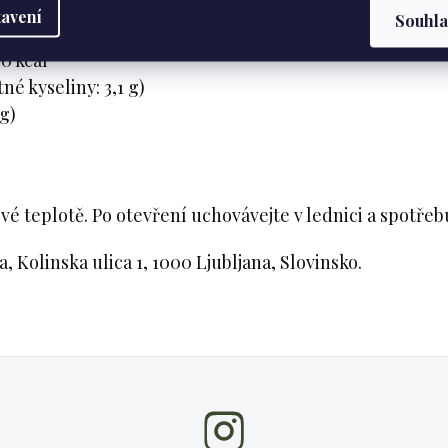
avení
Souhl
0 kcal
né kyseliny: 3,1 g)
 g)
vé teplotě. Po otevření uchovávejte v lednici a spotřebu
, Kolinska ulica 1, 1000 Ljubljana, Slovinsko.