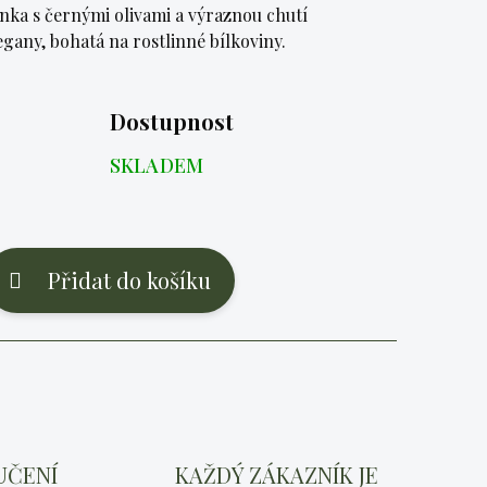
ka s černými olivami a výraznou chutí
gany, bohatá na rostlinné bílkoviny.
Dostupnost
SKLADEM
Přidat do košíku
UČENÍ
KAŽDÝ ZÁKAZNÍK JE