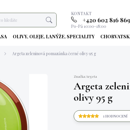
KONTAKT
+420 602 816 86
Hledat
Po-Pá 10:00-18:00
ASA
OLIVY, OLEJE, LANÝŽE, SPECIALITY
CHORVATSK
Argeta zeleninová pomazánka černé olivy 95 g
Značka:
Argeta
Argeta zelen
olivy 95 g
1 HODNOCENÍ