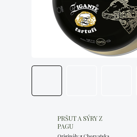
PRŠUT A SÝRY Z
PAGU
Originály z Chorvatska