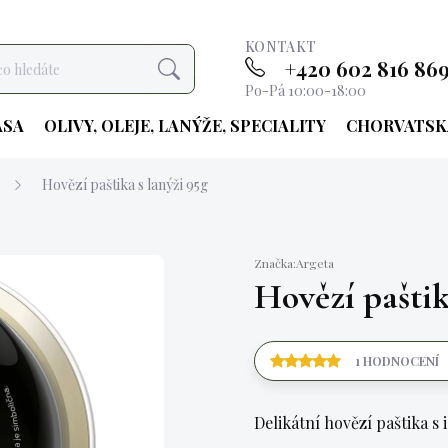
KONTAKT
+420 602 816 86
Hledat
Po-Pá 10:00-18:00
ASA
OLIVY, OLEJE, LANÝŽE, SPECIALITY
CHORVATSK
Hovězí paštika s lanýži 95g
Značka:
Argeta
Hovězí paštik
1 HODNOCENÍ
Delikátní hovězí paštika s