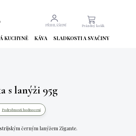
9
NÁKUPNÍ
PŘIHLÁŠENÍ
Prázdný košík
KOŠÍK
Á KUCHYNĚ
KÁVA
SLADKOSTI A SVAČINY
NÁPOJE
a s lanýži 95g
Podrobnosti hodnocení
 istrijským černým lanýžem Zigante.