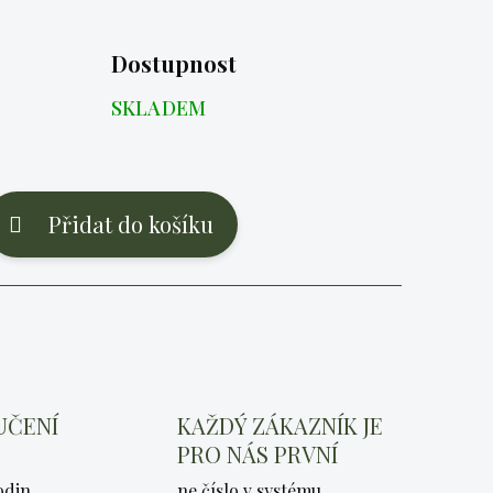
Dostupnost
SKLADEM
Přidat do košíku
UČENÍ
KAŽDÝ ZÁKAZNÍK JE
PRO NÁS PRVNÍ
odin
ne číslo v systému