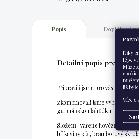
Popis
Doplňkové p
Potvrďt
Díky c
lépe v
Detailní popis produktu
Můžete
cookie
můžete
již
bylo
Připravili jsme pro vás skvělý ku
Více o
Zkombinovali jsme vybrané kusy 
gurmánskou lahůdku.
Nast
Složení: vařené hovězí maso 35 
bílkoviny 3 %, bramborový škrob, 