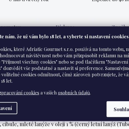
arametry
Diskuze
Značk
e nám​​, že už vám bylo 18 let, a vyberte si nastavení cookies
ookies, které Adriatic Gourmet s.r.o. používá na tomto webu,
yhodnocovat návštěvnost nebo vám přizpůsobit reklamu na mí
 "Přijmout všechny cookies" nebo se pod tlačítkem "Nastavení
s" dozvědět vše podstatné a nastavit si preference. Samozřejm
 volitelné cookies odmítnout, čímž zároveň potvrzujete, že v
 18 let
.
linářský zážitek.
zpracování cookies
a vašich
osobních údajů
.
hovězího masa s istrijským černým lanýžem Zigante a 
avení
Souhl
%, voda, rostlinné oleje (slunečnicový, řepkový a sójo
cibule, mleté ​​lanýže v oleji 1 % (černý letní lanýž (Tub