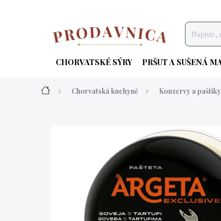
Přejít
na
obsah
CHORVATSKÉ SÝRY
PRŠUT A SUŠENÁ M
Domů
Chorvatská kuchyně
Konzervy a paštiky