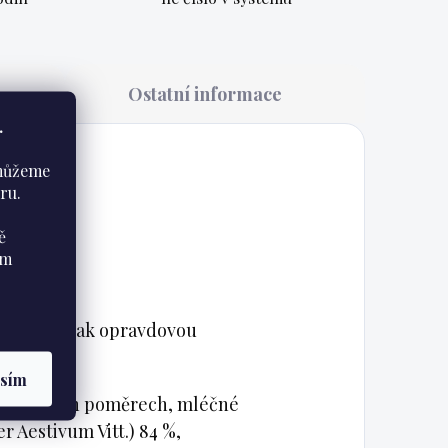
a
Ostatní informace
.
 můžeme
ru.
ě
ám
vytvořili tak opravdovou
asím
vý v různých poměrech, mléčné
er Aestivum Vitt.) 84 %,