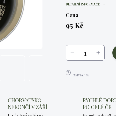
DETAILNÍ INFORMACE
Cena
95 Kč
Měrná
cena:
ZEPTAT SE
CHORVATSKO
RYCHLÉ DOR
NEKONČÍ V ZÁŘÍ
PO CELÉ ČR
U nás trvá celý rok
Expedice do 48 h