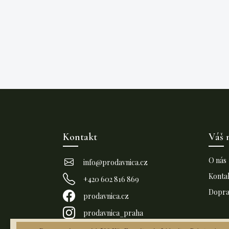
Z
á
p
Kontakt
Váš 
a
t
O nás
info
@
prodavnica.cz
í
Konta
+420 602 816 869
Doprav
prodavnica.cz
prodavnica_praha