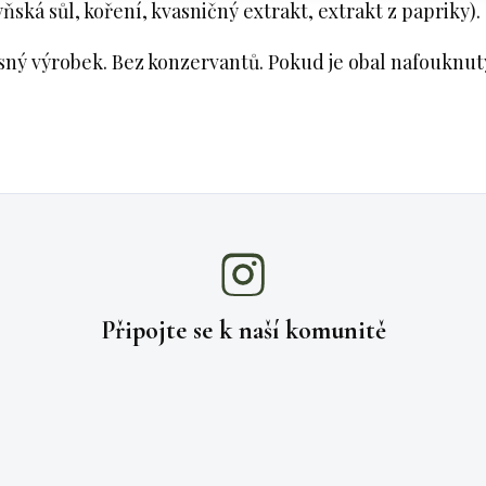
ňská sůl, koření, kvasničný extrakt, extrakt z papriky).
asný výrobek. Bez konzervantů. Pokud je obal nafouknu
Připojte se k naší
komunitě