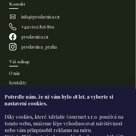
p
Kontakt
a
t
info
@
prodavnica.cz
í
+420 602 816 869
prodavnica.cz
prodavnica_praha
Váš nákup
O nás
Kontakty
Doprava a platba
Potvrďte nám​​, že už vám bylo 18 let, a vyberte si
nastavení cookies.
Informace pro vás
Díky cookies, které Adriatic Gourmet s.r.o. používá na
Všeobecné obchodní podmínky
tomto webu, můžeme lépe vyhodnocovat návštěvnost
nebo vám přizpůsobit reklamu na míru.
Podmínky ochrany osobních údajů