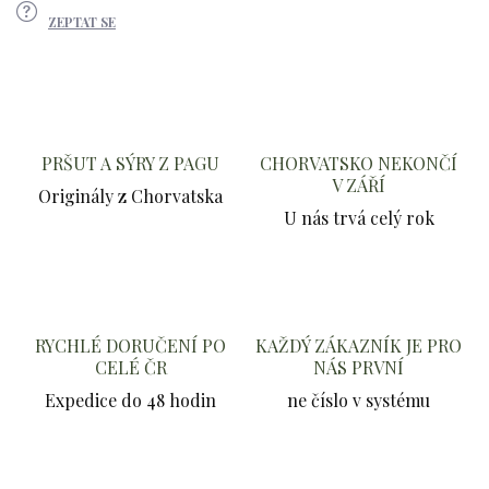
ZEPTAT SE
PRŠUT A SÝRY Z PAGU
CHORVATSKO NEKONČÍ
V ZÁŘÍ
Originály z Chorvatska
U nás trvá celý rok
RYCHLÉ DORUČENÍ PO
KAŽDÝ ZÁKAZNÍK JE PRO
CELÉ ČR
NÁS PRVNÍ
Expedice do 48 hodin
ne číslo v systému