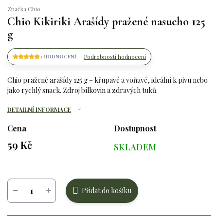
Značka:
Chio
Chio Kikiriki Arašídy pražené nasucho 125
g
Podrobnosti hodnocení
1 HODNOCENÍ
Chio pražené arašídy 125 g – křupavé a voňavé, ideální k pivu nebo
jako rychlý snack. Zdroj bílkovin a zdravých tuků.
DETAILNÍ INFORMACE
Cena
Dostupnost
59 Kč
SKLADEM
Měrná
cena:
Přidat do košíku