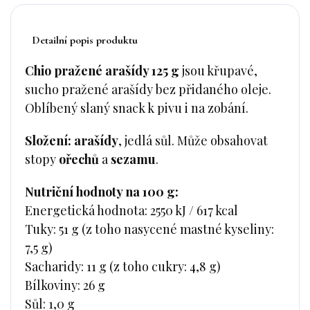
Detailní popis produktu
Chio pražené arašídy 125 g
jsou křupavé,
sucho pražené arašídy bez přidaného oleje.
Oblíbený slaný snack k pivu i na zobání.
Složení:
arašídy
, jedlá sůl. Může obsahovat
stopy
ořechů
a
sezamu
.
Nutriční hodnoty na 100 g:
Energetická hodnota: 2550 kJ / 617 kcal
Tuky: 51 g (z toho nasycené mastné kyseliny:
7,5 g)
Sacharidy: 11 g (z toho cukry: 4,8 g)
Bílkoviny: 26 g
Sůl: 1,0 g