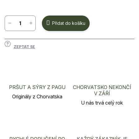
Měrná
cena:
Přidat do košíku
ZEPTAT SE
PRŠUT A SÝRY Z PAGU
CHORVATSKO NEKONČÍ
V ZÁŘÍ
Originály z Chorvatska
U nás trvá celý rok
RYCHLÉ DORUČENÍ PO
KAŽDÝ ZÁKAZNÍK JE