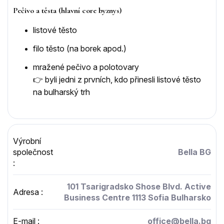
Pečivo a těsta (hlavní core byznys)
listové těsto
filo těsto (na borek apod.)
mražené pečivo a polotovary
👉 byli jedni z prvních, kdo přinesli listové těsto
na bulharský trh
Výrobní
společnost
Bella BG
:
101 Tsarigradsko Shose Blvd. Active
Adresa
:
Business Centre 1113 Sofia Bulharsko
E-mail
:
office@bella.bg