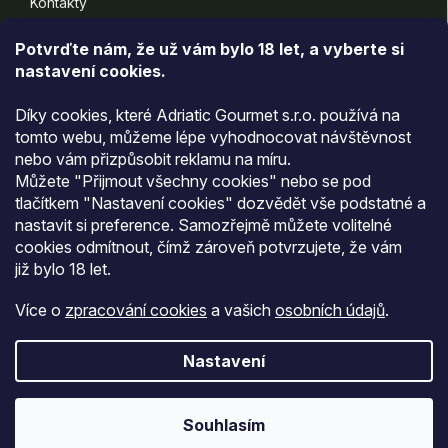
Kontakty
Doprava a platba
Potvrďte nám​​, že už vám bylo 18 let, a vyberte si
nastavení cookies.
Informace pro vás
Díky cookies, které Adriatic Gourmet s.r.o. používá na
Všeobecné obchodní podmínky
tomto webu, můžeme lépe vyhodnocovat návštěvnost
nebo vám přizpůsobit reklamu na míru.
Podmínky ochrany osobních údajů
Můžete "Přijmout všechny cookies" nebo se pod
Moje objednávka
tlačítkem "Nastavení cookies" dozvědět vše podstatné a
nastavit si preference. Samozřejmě můžete volitelné
cookies odmítnout, čímž zároveň potvrzujete, že vám
Přijímáme online platby
již
bylo 18 let
.
Více o
zpracování cookies
a vašich
osobních údajů
.
Nastavení
Copyright 2026
Prodavnica
. Všechna práva vyhrazena.
Upravit
Doprava zdarma od 1 500 Kč · Expedice do 24 hodin ·
Souhlasím
nastavení cookies
Prémiové delikatesy přímo od výrobců