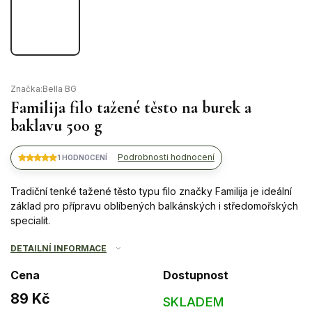
Značka:
Bella BG
Familija filo tažené těsto na burek a
baklavu 500 g
Podrobnosti hodnocení
1 HODNOCENÍ
Tradiční tenké tažené těsto typu filo značky Familija je ideální
základ pro přípravu oblíbených balkánských i středomořských
specialit.
DETAILNÍ INFORMACE
Cena
Dostupnost
89 Kč
SKLADEM