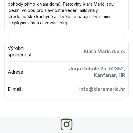
pohody přímo k vám domů. Těstoviny Klara Marić jsou
ideální volbou pro slavnostní večeři, milovníky
středomořské kuchyně a skvěle se párují s kvalitními
istrijskými víny a olivovými oleji.
Výrobní
Klara Marić d.o.o.
společnost
:
Jurja Dobrile 2a, 52352,
Adresa
:
Kanfanar, HR
E-mail
:
info@klaramaric.hr