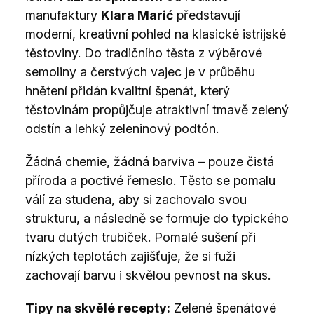
manufaktury
Klara Marić
představují
moderní, kreativní pohled na klasické istrijské
těstoviny. Do tradičního těsta z výběrové
semoliny a čerstvých vajec je v průběhu
hnětení přidán kvalitní špenát, který
těstovinám propůjčuje atraktivní tmavě zelený
odstín a lehký zeleninový podtón.
Žádná chemie, žádná barviva – pouze čistá
příroda a poctivé řemeslo. Těsto se pomalu
válí za studena, aby si zachovalo svou
strukturu, a následně se formuje do typického
tvaru dutých trubiček. Pomalé sušení při
nízkých teplotách zajišťuje, že si fuži
zachovají barvu i skvělou pevnost na skus.
Tipy na skvělé recepty:
Zelené špenátové