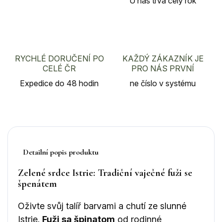
U nás trvá celý rok
RYCHLÉ DORUČENÍ PO
KAŽDÝ ZÁKAZNÍK JE
CELÉ ČR
PRO NÁS PRVNÍ
Expedice do 48 hodin
ne číslo v systému
Detailní popis produktu
Zelené srdce Istrie: Tradiční vaječné fuži se
špenátem
Oživte svůj talíř barvami a chutí ze slunné
Istrie.
Fuži sa špinatom
od rodinné