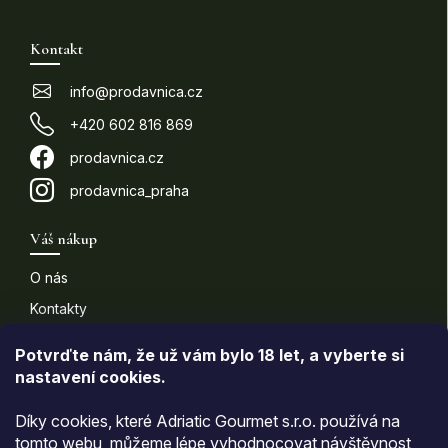
á
p
Kontakt
a
t
info
@
prodavnica.cz
í
+420 602 816 869
prodavnica.cz
prodavnica_praha
Váš nákup
O nás
Kontakty
Doprava a platba
Potvrďte nám​​, že už vám bylo 18 let, a vyberte si
nastavení cookies.
Informace pro vás
Díky cookies, které Adriatic Gourmet s.r.o. používá na
Všeobecné obchodní podmínky
tomto webu, můžeme lépe vyhodnocovat návštěvnost