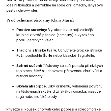
ideální tloušťku a perfektně na sobě drží omáčky, lanýžové
pasty i olivový olej.
Proč ochutnat těstoviny Klara Marić?
Poctivé suroviny:
Vyrobeno z té nejkvalitnější
krupice z tvrdé pšenice (semoliny) a vysokého
podílu čerstvých vajec.
Tradiční istrijské tvary:
Ochutnejte typické istrijské
Fuži
, podlouhlé
Šurle
nebo klasické Tagliatelle.
Šetrné sušení:
Těstoviny se suší pomalu při nízkých
teplotách, čímž si uchovávají přirozenou chuť, vůni a
nutriční hodnoty.
Skvělá absorpce:
Díky drsnému, válenému povrchu
na těstovinách skvěle drží jakákoli omáčka, masové
ragú nebo mořské plody.
Přivezte si kousek chorvatského pobřeží a středomořské