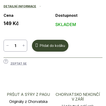
DETAILNÍ INFORMACE
Cena
Dostupnost
149 Kč
SKLADEM
Měrná
cena:
Přidat do košíku
ZEPTAT SE
PRŠUT A SÝRY Z PAGU
CHORVATSKO NEKONČÍ
V ZÁŘÍ
Originály z Chorvatska