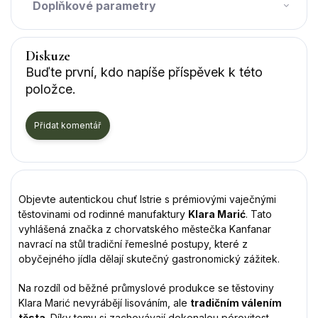
Doplňkové parametry
Diskuze
Buďte první, kdo napíše příspěvek k této
položce.
Přidat komentář
Objevte autentickou chuť Istrie s prémiovými vaječnými
těstovinami od rodinné manufaktury
Klara Marić
. Tato
vyhlášená značka z chorvatského městečka Kanfanar
navrací na stůl tradiční řemeslné postupy, které z
obyčejného jídla dělají skutečný gastronomický zážitek.
Na rozdíl od běžné průmyslové produkce se těstoviny
Klara Marić nevyrábějí lisováním, ale
tradičním válením
těsta
. Díky tomu si zachovávají dokonalou pórovitost,