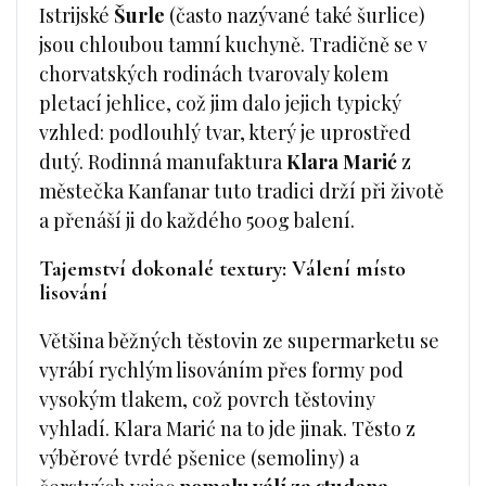
Istrijské
Šurle
(často nazývané také šurlice)
jsou chloubou tamní kuchyně. Tradičně se v
chorvatských rodinách tvarovaly kolem
pletací jehlice, což jim dalo jejich typický
vzhled: podlouhlý tvar, který je uprostřed
dutý. Rodinná manufaktura
Klara Marić
z
městečka Kanfanar tuto tradici drží při životě
a přenáší ji do každého 500g balení.
Tajemství dokonalé textury: Válení místo
lisování
Většina běžných těstovin ze supermarketu se
vyrábí rychlým lisováním přes formy pod
vysokým tlakem, což povrch těstoviny
vyhladí. Klara Marić na to jde jinak. Těsto z
výběrové tvrdé pšenice (semoliny) a