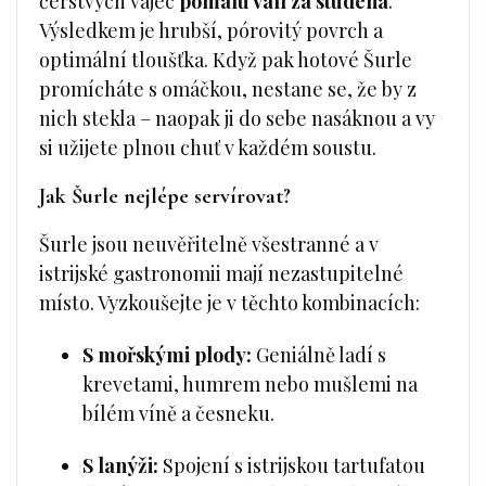
čerstvých vajec
pomalu válí za studena
.
Výsledkem je hrubší, pórovitý povrch a
optimální tloušťka. Když pak hotové Šurle
promícháte s omáčkou, nestane se, že by z
nich stekla – naopak ji do sebe nasáknou a vy
si užijete plnou chuť v každém soustu.
Jak Šurle nejlépe servírovat?
Šurle jsou neuvěřitelně všestranné a v
istrijské gastronomii mají nezastupitelné
místo. Vyzkoušejte je v těchto kombinacích:
S mořskými plody:
Geniálně ladí s
krevetami, humrem nebo mušlemi na
bílém víně a česneku.
S lanýži:
Spojení s istrijskou tartufatou