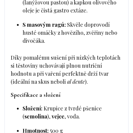
(lanýžovou pastou) a kapkou olivového
oleje je čistá gastro extáze.
S masovým ragú:
Skvěle doprovodí
husté omáčky z hovězího, zvěřiny nebo
divočáka.
Díky pomalému sušení při nízkých teplotách
si těstoviny uchovávají plnou nutriční
hodnotu a při vaření perfektně drží tvar
(ideální na skus neboli
al dente
).
Specifikace a složení
Složení:
Krupice z tvrdé pšenice
(
semolina
),
vejce
, voda.
Hmotnost:
500 g