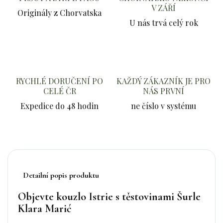
V ZÁŘÍ
Originály z Chorvatska
U nás trvá celý rok
RYCHLÉ DORUČENÍ PO
KAŽDÝ ZÁKAZNÍK JE PRO
CELÉ ČR
NÁS PRVNÍ
Expedice do 48 hodin
ne číslo v systému
Detailní popis produktu
Objevte kouzlo Istrie s těstovinami Šurle
Klara Marić