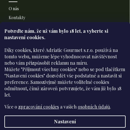
O nás
Kontakty
Doprava a platba
Potvrďte nám​​, že už vám bylo 18 let, a vyberte si
nastavení cookies.
Informace pro vás
Díky cookies, které Adriatic Gourmet s.r.o. používá na
Všeobecné obchodní podmínky
tomto webu, můžeme lépe vyhodnocovat návštěvnost
nebo vám přizpůsobit reklamu na míru.
Podmínky ochrany osobních údajů
Můžete "Přijmout všechny cookies" nebo se pod tlačítkem
Moje objednávka
"Nastavení cookies" dozvědět vše podstatné a nastavit si
preference. Samozřejmě můžete volitelné cookies
odmítnout, čímž zároveň potvrzujete, že vám již
bylo 18
Přijímáme online platby
let
.
Více o
zpracování cookies
a vašich
osobních údajů
.
Nastavení