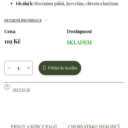
Ideální k:
Hovězímu guláši, krevetám, chřestu a lanýžům
DETAILNÍ INFORMACE
Cena
Dostupnost
119 Kč
SKLADEM
Měrná
cena:
Přidat do košíku
ZEPTAT SE
PRŠUT A SÝRY Z PAGU
CHORVATSKO NEKONČÍ