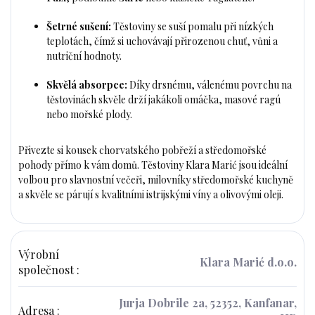
Šetrné sušení:
Těstoviny se suší pomalu při nízkých
teplotách, čímž si uchovávají přirozenou chuť, vůni a
nutriční hodnoty.
Skvělá absorpce:
Díky drsnému, válenému povrchu na
těstovinách skvěle drží jakákoli omáčka, masové ragú
nebo mořské plody.
Přivezte si kousek chorvatského pobřeží a středomořské
pohody přímo k vám domů. Těstoviny Klara Marić jsou ideální
volbou pro slavnostní večeři, milovníky středomořské kuchyně
a skvěle se párují s kvalitními istrijskými víny a olivovými oleji.
Výrobní
Klara Marić d.o.o.
společnost
:
Jurja Dobrile 2a, 52352, Kanfanar,
Adresa
: