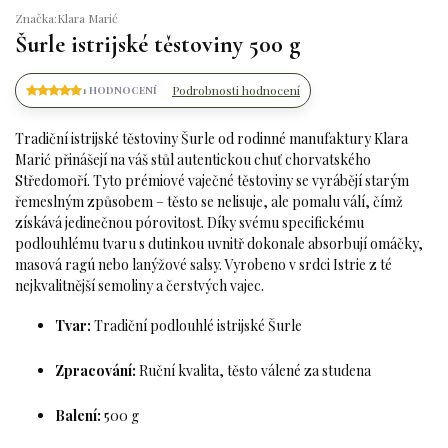
Značka:
Klara Marić
Šurle istrijské těstoviny 500 g
Podrobnosti hodnocení
1 HODNOCENÍ
Tradiční istrijské těstoviny Šurle od rodinné manufaktury Klara
Marić přinášejí na váš stůl autentickou chuť chorvatského
Středomoří. Tyto prémiové vaječné těstoviny se vyrábějí starým
řemeslným způsobem – těsto se nelisuje, ale pomalu válí, čímž
získává jedinečnou pórovitost. Díky svému specifickému
podlouhlému tvaru s dutinkou uvnitř dokonale absorbují omáčky,
masová ragú nebo lanýžové salsy. Vyrobeno v srdci Istrie z té
nejkvalitnější semoliny a čerstvých vajec.
Tvar:
Tradiční podlouhlé istrijské Šurle
Zpracování:
Ruční kvalita, těsto válené za studena
Balení:
500 g