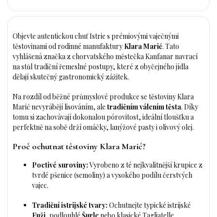
Objevte autentickou chuť Istrie s prémiovými vaječnými
těstovinami od rodinné manufaktury
Klara Marić
. Tato
vyhlášená značka z chorvatského městečka Kanfanar navrací
na stůl tradiční řemeslné postupy, které z obyčejného jídla
dělají skutečný gastronomický zážitek.
Na rozdíl od běžné průmyslové produkce se těstoviny Klara
Marić nevyrábějí lisováním, ale
tradičním válením těsta
. Díky
tomu si zachovávají dokonalou pórovitost, ideální tloušťku a
perfektně na sobě drží omáčky, lanýžové pasty i olivový olej.
Proč ochutnat těstoviny Klara Marić?
Poctivé suroviny:
Vyrobeno z té nejkvalitnější krupice z
tvrdé pšenice (semoliny) a vysokého podílu čerstvých
vajec.
Tradiční istrijské tvary:
Ochutnejte typické istrijské
Fuži
, podlouhlé
Šurle
nebo klasické Tagliatelle.