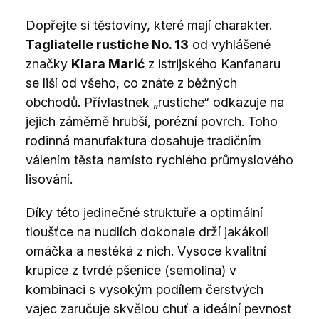
Dopřejte si těstoviny, které mají charakter.
Tagliatelle rustiche No. 13
od vyhlášené
značky
Klara Marić
z istrijského Kanfanaru
se liší od všeho, co znáte z běžných
obchodů. Přívlastnek „rustiche“ odkazuje na
jejich záměrně hrubší, porézní povrch. Toho
rodinná manufaktura dosahuje tradičním
válením těsta namísto rychlého průmyslového
lisování.
Díky této jedinečné struktuře a optimální
tloušťce na nudlích dokonale drží jakákoli
omáčka a nestéká z nich. Vysoce kvalitní
krupice z tvrdé pšenice (semolina) v
kombinaci s vysokým podílem čerstvých
vajec zaručuje skvělou chuť a ideální pevnost