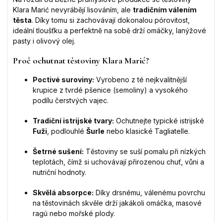
Klara Marić nevyrábějí lisováním, ale
tradičním válením
těsta
. Díky tomu si zachovávají dokonalou pórovitost,
ideální tloušťku a perfektně na sobě drží omáčky, lanýžové
pasty i olivový olej.
Proč ochutnat těstoviny Klara Marić?
Poctivé suroviny:
Vyrobeno z té nejkvalitnější
krupice z tvrdé pšenice (semoliny) a vysokého
podílu čerstvých vajec.
Tradiční istrijské tvary:
Ochutnejte typické istrijské
Fuži
, podlouhlé
Šurle
nebo klasické Tagliatelle.
Šetrné sušení:
Těstoviny se suší pomalu při nízkých
teplotách, čímž si uchovávají přirozenou chuť, vůni a
nutriční hodnoty.
Skvělá absorpce:
Díky drsnému, válenému povrchu
na těstovinách skvěle drží jakákoli omáčka, masové
ragú nebo mořské plody.