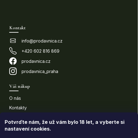
Z
á
p
Kontakt
a
t
info
@
prodavnica.cz
í
+420 602 816 869
prodavnica.cz
prodavnica_praha
Váš nákup
O nás
Kontakty
Doprava a platba
Potvrďte nám​​, že už vám bylo 18 let, a vyberte si
nastavení cookies.
Informace pro vás