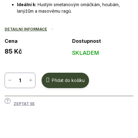
Ideální k:
Hustým smetanovým omáčkám, houbám,
lanýžům a masovému ragú.
DETAILNÍ INFORMACE
Cena
Dostupnost
85 Kč
SKLADEM
Měrná
cena:
Přidat do košíku
ZEPTAT SE