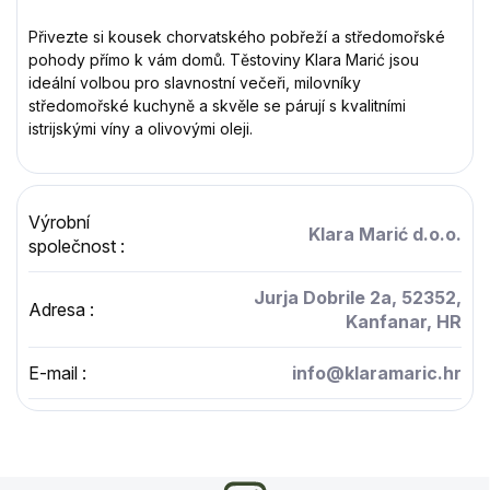
Přivezte si kousek chorvatského pobřeží a středomořské
pohody přímo k vám domů. Těstoviny Klara Marić jsou
ideální volbou pro slavnostní večeři, milovníky
středomořské kuchyně a skvěle se párují s kvalitními
istrijskými víny a olivovými oleji.
Výrobní
Klara Marić d.o.o.
společnost
:
Jurja Dobrile 2a, 52352,
Adresa
:
Kanfanar, HR
E-mail
:
info@klaramaric.hr