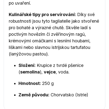
po uvaření.
Kulinářské tipy pro servírování:
Díky své
robustnosti jsou tyto tagliatelle jako stvořené
pro bohaté a výrazné chutě. Skvěle ladí s
poctivým hovězím či zvěřinovým ragú,
krémovými omáčkami s lesními houbami,
liškami nebo slavnou istrijskou tartufatou
(lanýžovou pastou).
Složení:
Krupice z tvrdé pšenice
(
semolina
),
vejce
, voda.
Hmotnost:
250 g
Země původu:
Chorvatsko (Istrie)