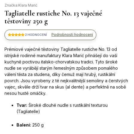
Značka:
Klara Marić
Tagliatelle rustiche No. 13 vaječné
těstoviny 250 g
Podrobnosti hodnocení
2 HODNOCENÍ
Prémiové vaječné těstoviny Tagliatelle rustiche No. 13 od
istrijské rodinné manufaktury Klara Marić přinášejí do vaší
kuchyně poctivou italsko-chorvatskou tradici. Tyto široké
nudle se vyrábějí starým řemeslným způsobem pomalého
válení těsta za studena, díky čemuž mají hrubý, rustikální
povrch. Jsou vyrobeny z té nejkvalitnější semoliny a čerstvých
vajec, skvěle drží tvar na skus (al dente) a perfektně na sobě
nesou husté omáčky.
Tvar:
Široké dlouhé nudle s rustikální texturou
(Tagliatelle)
Balení:
250 g